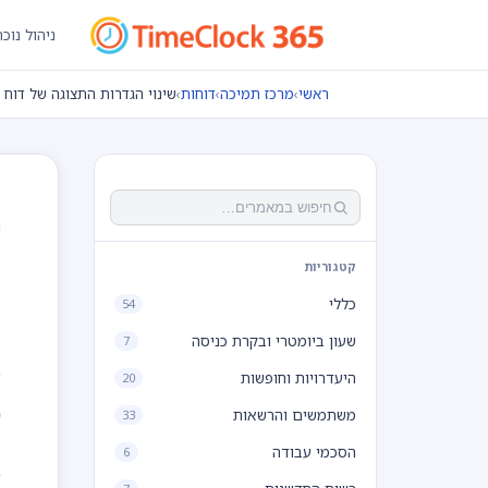
ניהול נוכ
ראשי
›
מרכז תמיכה
›
דוחות
›
שינוי הגדרות התצוגה של דוח 
ש
קטגוריות
כללי
54
ו
שעון ביומטרי ובקרת כניסה
7
היעדרויות וחופשות
20
ש
משתמשים והרשאות
33
הסכמי עבודה
6
ב