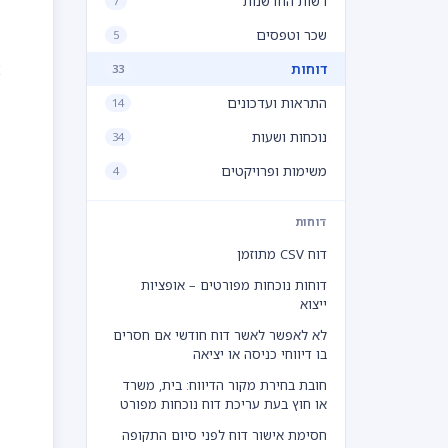
רשות החדשנות
7
.
שכר וטפסים
5
.
דוחות
33
התראות ועדכונים
14
.
נוכחות ושעות
34
משימות ופרויקטים
4
דוחות
דוח CSV מתוזמן
דוחות נוכחות מפורטים – אופציות
ייצוא
לא לאפשר לאשר דוח חודשי אם חסרים
בו דיווחי כניסה או יציאה
חובת בחירת מקור הדיווח: בית, משרד
או חוץ בעת עריכת דוח נוכחות מפורט
חסימת אישור דוח לפני סיום התקופה