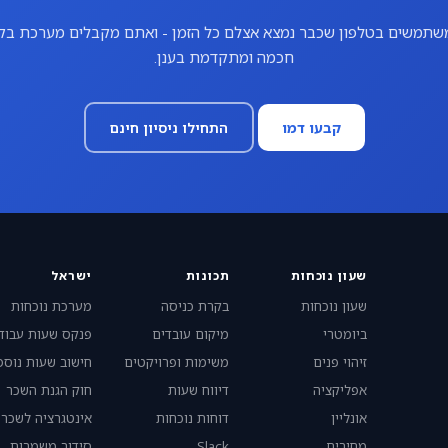
שתמשים בטלפון שכבר נמצא אצלם כל הזמן - ואתם מקבלים מערכת בק
חכמה ומתקדמת בענן.
קבעו דמו
התחילו ניסיון חינם
שעון נוכחות
תכונות
ישראל
שעון נוכחות
בקרת כניסה
מערכת נוכחות
ביומטרי
מיקום עובדים
פנקס שעות עבוד
זיהוי פנים
משימות ופרויקטים
חישוב שעות נוספ
אפליקציה
דיווח שעות
חוק הגנת השכר
אונליין
דוחות נוכחות
אינטגרציה לשכר
מחירים
Slack
סידור משמרות