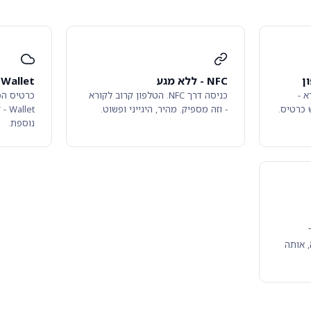
ן
NFC - ללא מגע
 Wallet
א -
כניסה דרך NFC. הטלפון קרוב לקורא
 כרטיס.
- וזה מספיק. מהיר, היגייני ופשוט.
let
נוספת.
דרך
חוויה, אותה