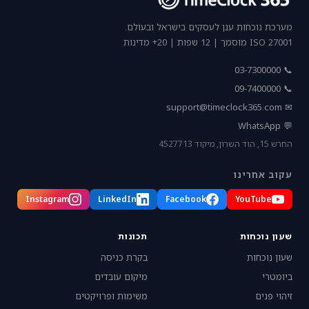
מערכת נוכחות ענן לעסקים בישראל ובעולם.
ISO 27001 מוסמך | 12 שפות | 20+ מדינות
📞 03-7300000
📞 09-7400000
support@timeclock365.com
✉
💬 WhatsApp
החרש 15, הוד השרון, מיקוד 4527713
עקוב אחרינו
Instagram
LinkedIn
Facebook
YouTube
שעון נוכחות
תכונות
שעון נוכחות
בקרת כניסה
ביומטרי
מיקום עובדים
זיהוי פנים
משימות ופרויקטים