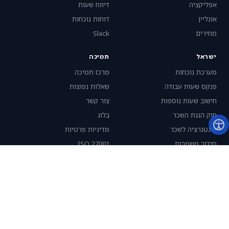
אפליקציה
דיווח שעות
אונליין
דוחות נוכחות
מחירים
Slack
ישראל
תמיכה
מערכת נוכחות
מרכז תמיכה
פנקס שעות עבודה
שאלות נפוצות
חישוב שעות נוספות
צור קשר
חוק הגנת השכר
בלוג
אינטגרציה לשכר
מדיניות פרטיות
סידור משמרות
ISO 27001
42 שעות שבועיות
חברה
אודות
קבע הדגמה
התנסות חינם