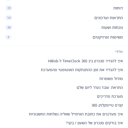
דוחות
33
התראות ועדכונים
14
נוכחות ושעות
34
משימות ופרויקטים
4
כללי
איך להגדיר סנכרון בין TimeClock 365 ל-HiBob
איך להגדיר את זמן ההתנתקות האוטומטי מהמערכת
מודול משמרות
התראת: עובד נעדר ליום שלם
מערכת מדריכים
קורס טיימקלוק 365
איך מעדכנים את כתובת האימייל שאליה נשלחות החשבוניות
איך בודקים סנכרון של השעון / בקר?