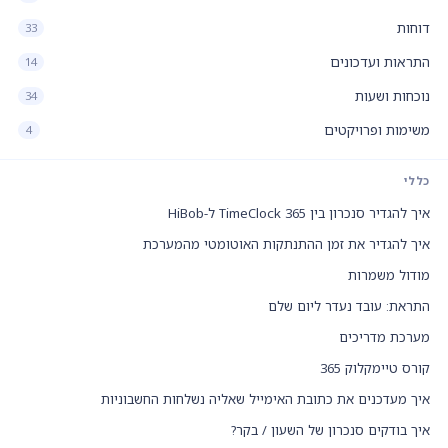
דוחות
33
התראות ועדכונים
14
נוכחות ושעות
34
משימות ופרויקטים
4
כללי
איך להגדיר סנכרון בין TimeClock 365 ל-HiBob
איך להגדיר את זמן ההתנתקות האוטומטי מהמערכת
מודול משמרות
התראת: עובד נעדר ליום שלם
מערכת מדריכים
קורס טיימקלוק 365
איך מעדכנים את כתובת האימייל שאליה נשלחות החשבוניות
איך בודקים סנכרון של השעון / בקר?