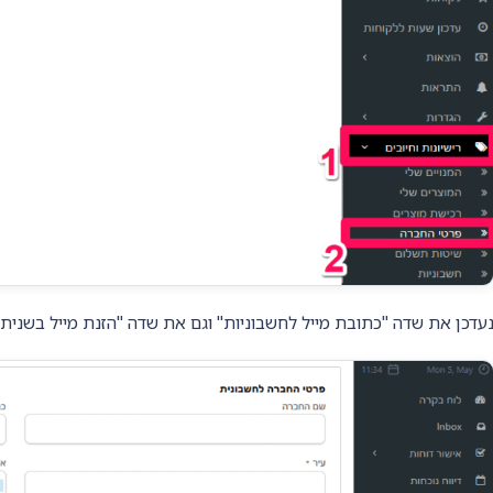
עדכן את שדה "כתובת מייל לחשבוניות" וגם את שדה "הזנת מייל בשנית"