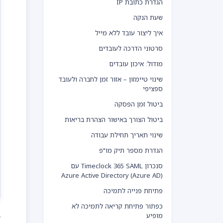
הגדרת כתובת IP
שעת הנקה
איך ליצור עובד ללא מייל
סרטוני הדרכה לעובדים
מודול: איכון עובדים
שינוי טיימזון – אזור זמן לחברה ולעובד
ספציפי
ביטול זמן הפסקה
ביטול הצורך באישור הצהרת בריאות
שינוי תאריך תחילת עבודה
הגדרת מספר תיק מו"פ
סנכרון Timeclock 365 SAML עם
Azure Active Directory (Azure AD)
פתיחת פנייה לתמיכה
כפתור פתיחת קריאה לתמיכה לא
מופיע
ל