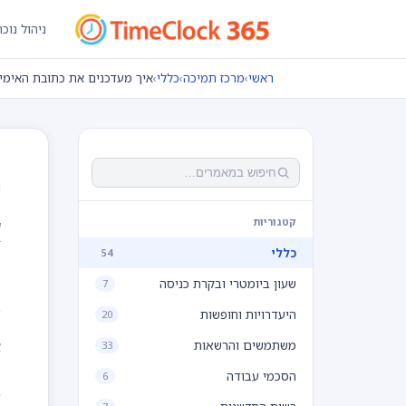
ניהול נוכ
ראשי
›
מרכז תמיכה
›
כללי
›
איך מעדכנים את כתובת האימיי
א
קטגוריות
כללי
54
ה
שעון ביומטרי ובקרת כניסה
7
היעדרויות וחופשות
20
א
משתמשים והרשאות
33
הסכמי עבודה
6
ב