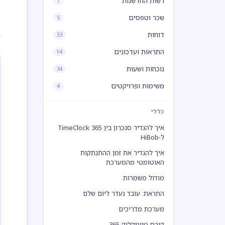
רשות החדשנות
7
שכר וטפסים
5
נ
דוחות
33
התראות ועדכונים
14
נוכחות ושעות
34
משימות ופרויקטים
4
כללי
איך להגדיר סנכרון בין TimeClock 365
ל-HiBob
איך להגדיר את זמן ההתנתקות
האוטומטי מהמערכת
מודול משמרות
התראת: עובד נעדר ליום שלם
מערכת מדריכים
קורס טיימקלוק 365