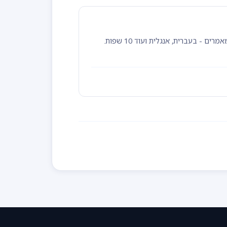
מרכז התמיכה של TimeClock 365 כולל מאות מדריכים, סרטוני הדרכה ומאמרים - בעברית, אנגלית ועוד 10 שפות.