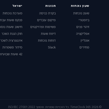
שעון נוכחות
תכונות
ישראל
שעון נוכחות
בקרת כניסה
מערכת נוכחות
ביומטרי
מיקום עובדים
פנקס שעות עבוד
זיהוי פנים
משימות ופרויקטים
חישוב שעות נוספ
אפליקציה
דיווח שעות
חוק הגנת השכר
אונליין
דוחות נוכחות
אינטגרציה לשכר
מחירים
Slack
סידור משמרות
42 שעות שבועיות
© 2026 TimeClock 365. כל הזכויות שמורות. מוסמך ISO/IEC 27001:2022.