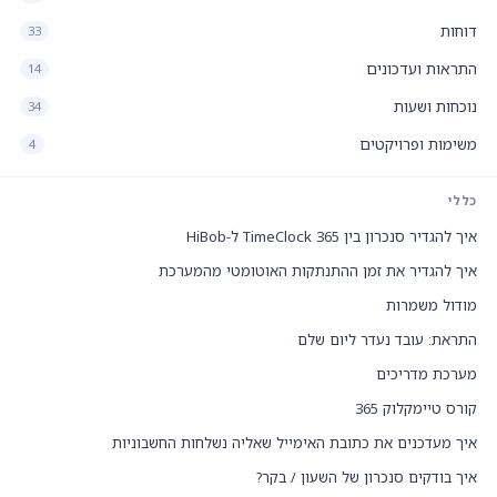
דוחות
33
התראות ועדכונים
14
נוכחות ושעות
34
משימות ופרויקטים
4
כללי
איך להגדיר סנכרון בין TimeClock 365 ל-HiBob
איך להגדיר את זמן ההתנתקות האוטומטי מהמערכת
מודול משמרות
התראת: עובד נעדר ליום שלם
מערכת מדריכים
קורס טיימקלוק 365
איך מעדכנים את כתובת האימייל שאליה נשלחות החשבוניות
איך בודקים סנכרון של השעון / בקר?