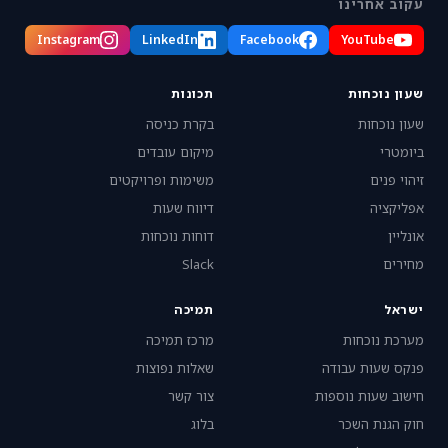
עקוב אחרינו
Instagram
LinkedIn
Facebook
YouTube
שעון נוכחות
תכונות
שעון נוכחות
בקרת כניסה
ביומטרי
מיקום עובדים
זיהוי פנים
משימות ופרויקטים
אפליקציה
דיווח שעות
אונליין
דוחות נוכחות
מחירים
Slack
ישראל
תמיכה
מערכת נוכחות
מרכז תמיכה
פנקס שעות עבודה
שאלות נפוצות
חישוב שעות נוספות
צור קשר
חוק הגנת השכר
בלוג