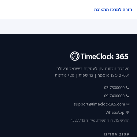
חזרה למרכז התמיכה
מערכת נוכחות ענן לעסקים בישראל ובעולם.
ISO 27001 מוסמך | 12 שפות | 20+ מדינות
📞 03-7300000
📞 09-7400000
support@timeclock365.com
✉
💬 WhatsApp
החרש 15, הוד השרון, מיקוד 4527713
עקוב אחרינו