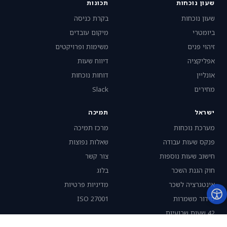
שעון נוכחות
תכונות
שעון נוכחות
בקרת כניסה
ביומטרי
מיקום עובדים
זיהוי פנים
משימות ופרויקטים
אפליקציה
דיווח שעות
אונליין
דוחות נוכחות
מחירים
Slack
ישראל
תמיכה
מערכת נוכחות
מרכז תמיכה
פנקס שעות עבודה
שאלות נפוצות
חישוב שעות נוספות
צור קשר
חוק הגנת השכר
בלוג
אינטגרציה לשכר
מדיניות פרטיות
סידור משמרות
ISO 27001
42 שעות שבועיות