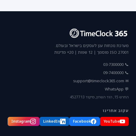
מערכת נוכחות ענן לעסקים בישראל ובעולם.
ISO 27001 מוסמך | 12 שפות | 20+ מדינות
📞 03-7300000
📞 09-7400000
support@timeclock365.com
✉
💬 WhatsApp
החרש 15, הוד השרון, מיקוד 4527713
עקוב אחרינו
Instagram
LinkedIn
Facebook
YouTube