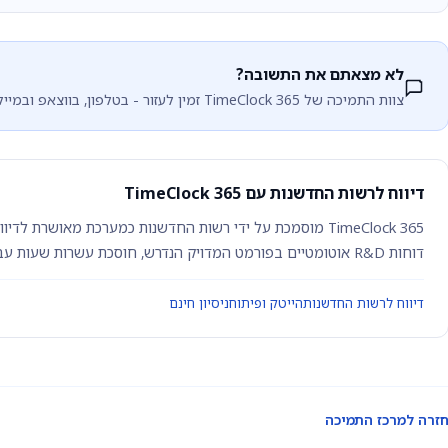
לא מצאתם את התשובה?
צוות התמיכה של TimeClock 365 זמין לעזור - בטלפון, בווצאפ ובמייל.
דיווח לרשות החדשנות עם TimeClock 365
TimeClock 365 מוסמכת על ידי רשות החדשנות כמערכת מאושרת 
דוחות R&D אוטומטיים בפורמט המדויק הנדרש, חוסכת עשרות שעות עבודה חודשיות ומפחיתה טעויות בדיווח.
דיווח לרשות החדשנות
הייטק ופיתוח
ניסיון חינם
זרה למרכז התמיכה