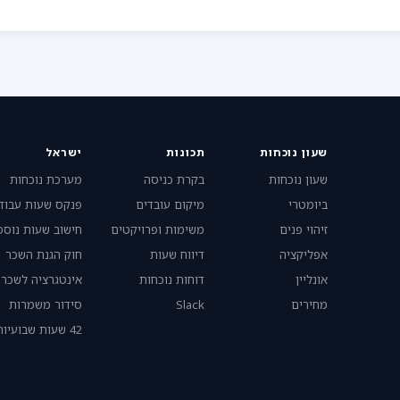
שעון נוכחות
תכונות
ישראל
שעון נוכחות
בקרת כניסה
מערכת נוכחות
ביומטרי
מיקום עובדים
פנקס שעות עבוד
זיהוי פנים
משימות ופרויקטים
חישוב שעות נוספ
אפליקציה
דיווח שעות
חוק הגנת השכר
אונליין
דוחות נוכחות
אינטגרציה לשכר
מחירים
Slack
סידור משמרות
42 שעות שבועיות