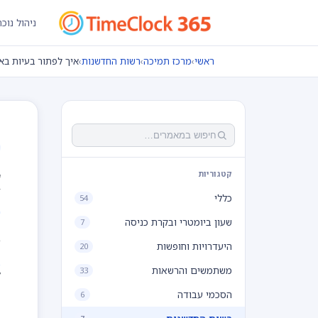
ניהול נוכ
ראשי
›
מרכז תמיכה
›
רשות החדשנות
›
איך לפתור בעיות בא
א
קטגוריות
כללי
54
שעון ביומטרי ובקרת כניסה
7
פ
היעדרויות וחופשות
20
משתמשים והרשאות
33
ל
הסכמי עבודה
6