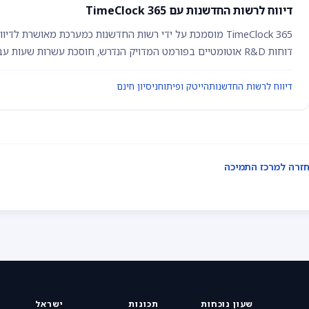
דיווח לרשות החדשנות עם TimeClock 365
TimeClock 365 מוסמכת על ידי רשות החדשנות כמערכת מאושרת 
דוחות R&D אוטומטיים בפורמט המדויק הנדרש, חוסכת עשרות שעות עבודה חודשיות ומפחיתה טעויות בדיווח.
דיווח לרשות החדשנות
הייטק ופיתוח
ניסיון חינם
זרה למרכז התמיכה
שעון נוכחות
תכונות
ישראל