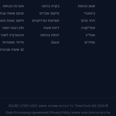
שעון נוכחות
בקרת כניסה
מערכת נוכחות
ביומטרי
מיקום עובדים
פנקס שעות עבוד
זיהוי פנים
משימות ופרויקטים
חישוב שעות נוספ
אפליקציה
דיווח שעות
חוק הגנת השכר
אונליין
דוחות נוכחות
אינטגרציה לשכר
מחירים
Slack
סידור משמרות
42 שעות שבועיות
© 2026 TimeClock 365. כל הזכויות שמורות. מוסמך ISO/IEC 27001:2022.
מדיניות פרטיות
|
תנאי שימוש
|
Privacy Policy
|
Data Processing Agreement