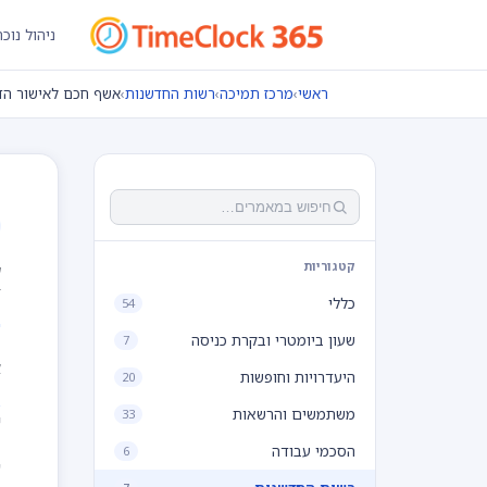
ניהול נוכ
ראשי
›
מרכז תמיכה
›
רשות החדשנות
›
אשף חכם לאישור הד
א
קטגוריות
כללי
54
שעון ביומטרי ובקרת כניסה
7
א
היעדרויות וחופשות
20
משתמשים והרשאות
33
י
הסכמי עבודה
6
ע