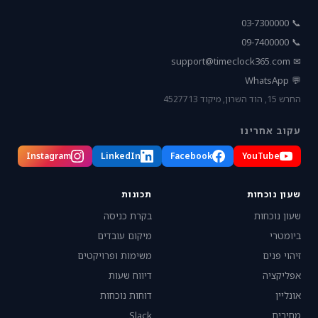
📞 03-7300000
📞 09-7400000
support@timeclock365.com
✉
💬 WhatsApp
החרש 15, הוד השרון, מיקוד 4527713
עקוב אחרינו
Instagram
LinkedIn
Facebook
YouTube
שעון נוכחות
תכונות
שעון נוכחות
בקרת כניסה
ביומטרי
מיקום עובדים
זיהוי פנים
משימות ופרויקטים
אפליקציה
דיווח שעות
אונליין
דוחות נוכחות
מחירים
Slack