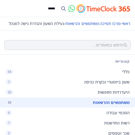
ראשי
›
מרכז תמיכה
›
משתמשים והרשאות
›
נעילת השעון והגדרת גישה למנהל
קטגוריות
כללי
54
שעון ביומטרי ובקרת כניסה
7
היעדרויות וחופשות
20
משתמשים והרשאות
33
הסכמי עבודה
6
רשות החדשנות
7
שכר וטפסים
5