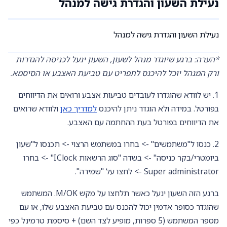
נעילת השעון והגדרת גישה למנהל
נעילת השעון והגדרת גישה למנהל
*הערה: ברגע שיוגדר מנהל לשעון, השעון ינעל לכניסה להגדרות
ורק המנהל יוכל להיכנס לתפריט עם טביעת האצבע או הסיסמא.
1. יש לוודא שהוגדרו לעובדים טביעות אצבע ורואים את הדיווחים
בפורטל. במידה ולא הוגדר ניתן להיכנס
למדריך כאן
ולוודא שרואים
את הדיווחים בפורטל בעת ההחתמה עם האצבע.
2. כנסו ל"משתמשים" -> בחרו במשתמש הרצוי -> תכנסו ל"שעון
ביומטרי/בקר כניסה" -> בשדה "סוג הרשאות IClock" -> בחרו
Super administrator -> לחצו על "שמירה".
ברגע הזה השעון ינעל כאשר תלחצו על מקש M/OK. המשתמש
שהוגדר כסופר אדמין יכול להכנס עם טביעת האצבע שלו, או עם
מספר המשתמש (5 ספרות, מופיע לצד השם) + סיסמת טרמינל כפי