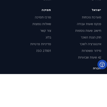
ישראל
תמיכה
מערכת נוכחות
מרכז תמיכה
פנקס שעות עבודה
שאלות נפוצות
חישוב שעות נוספות
צור קשר
חוק הגנת השכר
בלוג
אינטגרציה לשכר
מדיניות פרטיות
סידור משמרות
ISO 27001
42 שעות שבועיות
חברה
אודות
קבע הדגמה
התנסות חינם
English