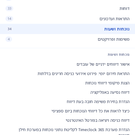
דוחות
33
התראות ועדכונים
14
נוכחות ושעות
34
משימות ופרויקטים
4
נוכחות ושעות
אישור דיווחים ידניים של עובדים
התראת חירום יומי: פירוט אירועי כניסה חריגים בדלתות
הצגת מיקומי דיווחי נוכחות
דיווח נסיעה באפליקציה
הגדרת בחירת משימה חובה בעת דיווח
כיצד לראות את כל דיווחי הנוכחות ביום ספציפי
דיווח כניסה ויציאה בפורטל האינטרנטי
הגדרת מערכת Timeclock 365 לקליטת נתוני נוכחות במערכת חילן