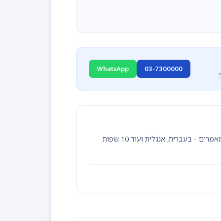
WhatsApp
03-7300000
מרכז התמיכה של TimeClock 365 כולל מאות מדריכים, סרטוני הדרכה ומאמרים - בעברית, אנגלית ועוד 10 שפות.