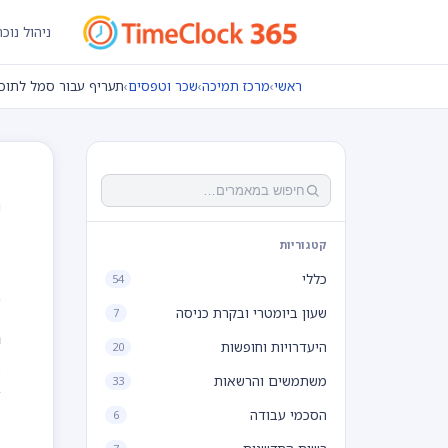
ניהול נוכ
ראשי
›
מרכז תמיכה
›
שכר וטפסים
›
תעריף עבור סמל לתוכ
ת
קטגוריות
כללי
54
שעון ביומטרי ובקרת כניסה
7
ת
היעדרויות וחופשות
20
משתמשים והרשאות
33
ב
הסכמי עבודה
6