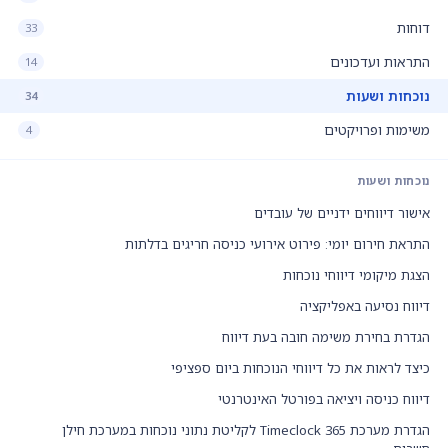
דוחות
33
התראות ועדכונים
14
נוכחות ושעות
34
משימות ופרויקטים
4
נוכחות ושעות
אישור דיווחים ידניים של עובדים
התראת חירום יומי: פירוט אירועי כניסה חריגים בדלתות
הצגת מיקומי דיווחי נוכחות
דיווח נסיעה באפליקציה
הגדרת בחירת משימה חובה בעת דיווח
כיצד לראות את כל דיווחי הנוכחות ביום ספציפי
דיווח כניסה ויציאה בפורטל האינטרנטי
הגדרת מערכת Timeclock 365 לקליטת נתוני נוכחות במערכת חילן