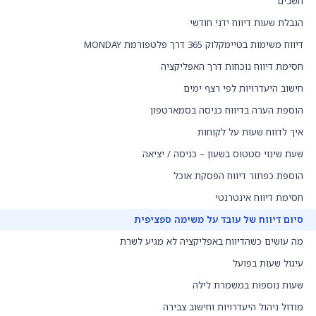
חשבים
הגבלת שעות דיווח ידני חודשי
דיווח משימות בטיימקלוק 365 דרך פלטפורמת MONDAY
חסימת דיווח נוכחות דרך האפליקציה
חישוב היעדרויות לפי רצף ימים
הוספת הערה בדיווח כניסה בסמארטפון
איך לדווח שעות על לקוחות
שעת שינוי סטטוס בשעון – כניסה / יציאה
הוספת כפתור דיווח הפסקת אוכל
חסימת דיווח אינטרנטי
סיום דיווח של עובד על משימה ספציפית
מה עושים כשהדיווח באפליקציה לא מגיע לשרת
עיגול שעות בפועל
שעות נוספות במשמרת לילה
מודול ניהול היעדרויות וחישוב צבירה