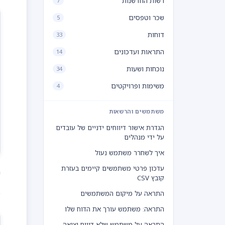
רשות החדשנות
7
שכר וטפסים
5
דוחות
33
התראות ועדכונים
14
נוכחות ושעות
34
משימות ופרויקטים
4
משתמשים והרשאות
הגדרת אישור דיווחים ידניים של עובדים
על ידי מנהלים
איך לשחרר משתמש נעול
עדכון פרטי משתמשים קיימים בעזרת
י
קובץ CSV
התראה על מיקום המשתמשים
א
התראה: משתמש עורך את הדוח שלו
התראה על משתמש שלא דיווח יציאה