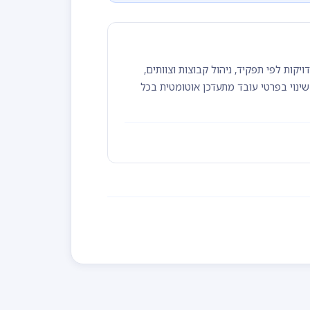
שרת הגדרת הרשאות מדויקות לפי תפקיד, ניהול קבוצות וצוותים,
ים מקובץ Excel, ואינטגרציה עם מערכות HR כמו HiBob. כל שינוי בפרטי עובד מתעדכן אוטומטית בכל