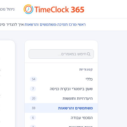
ניהול נוכ
ראשי
›
מרכז תמיכה
›
משתמשים והרשאות
›
איך להגדיר סיכ
א
קטגוריות
כללי
54
שעון ביומטרי ובקרת כניסה
7
א
היעדרויות וחופשות
20
משתמשים והרשאות
33
כ
הסכמי עבודה
6
י