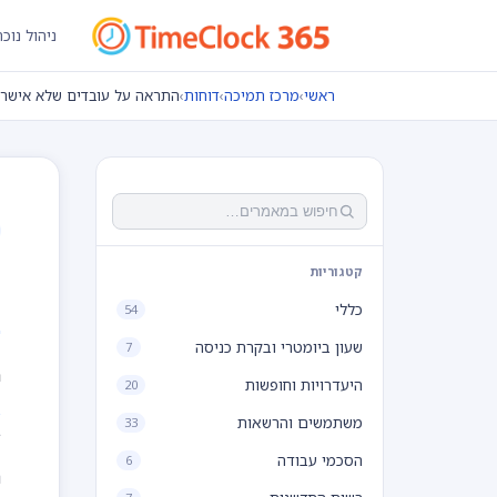
ניהול נוכ
ראשי
›
מרכז תמיכה
›
דוחות
›
התראה על עובדים שלא אישרו
ה
קטגוריות
כללי
54
שעון ביומטרי ובקרת כניסה
7
ה
היעדרויות וחופשות
20
משתמשים והרשאות
33
ב
הסכמי עבודה
6
נ