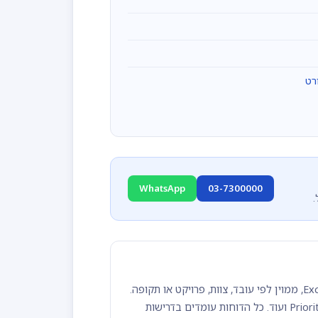
רט
WhatsApp
03-7300000
TimeClock 365 מייצרת דוחות נוכחות אוטומטיים בכל פורמט - Excel, PDF, ממוין לפי עובד, צוות, פרויקט או תקופה.
ייצוא ישיר לכל מערכות השכר הנפוצות: מיכפל, חשבשבת, שכר גלובל, Priority ועוד. כל הדוחות עומדים בדרישות