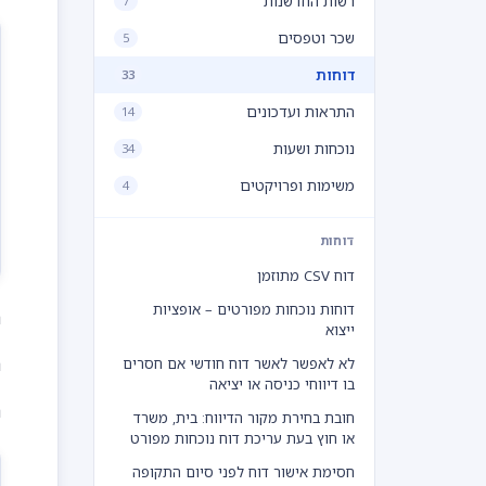
רשות החדשנות
7
שכר וטפסים
5
דוחות
33
התראות ועדכונים
14
נוכחות ושעות
34
משימות ופרויקטים
4
דוחות
דוח CSV מתוזמן
דוחות נוכחות מפורטים – אופציות
נ
ייצוא
נ
לא לאפשר לאשר דוח חודשי אם חסרים
בו דיווחי כניסה או יציאה
נ
חובת בחירת מקור הדיווח: בית, משרד
או חוץ בעת עריכת דוח נוכחות מפורט
חסימת אישור דוח לפני סיום התקופה