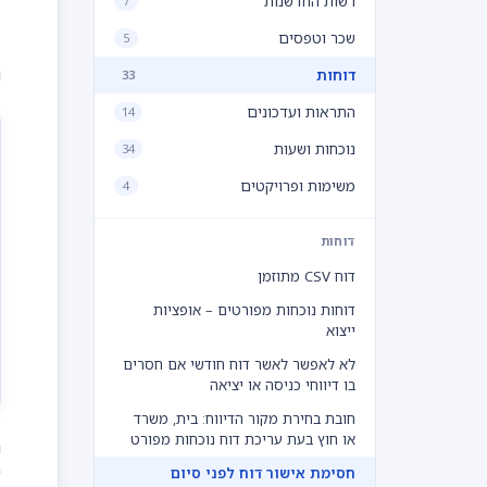
רשות החדשנות
7
שכר וטפסים
5
נ
דוחות
33
התראות ועדכונים
14
נוכחות ושעות
34
משימות ופרויקטים
4
דוחות
דוח CSV מתוזמן
דוחות נוכחות מפורטים – אופציות
ייצוא
לא לאפשר לאשר דוח חודשי אם חסרים
בו דיווחי כניסה או יציאה
חובת בחירת מקור הדיווח: בית, משרד
או חוץ בעת עריכת דוח נוכחות מפורט
נ
חסימת אישור דוח לפני סיום
"