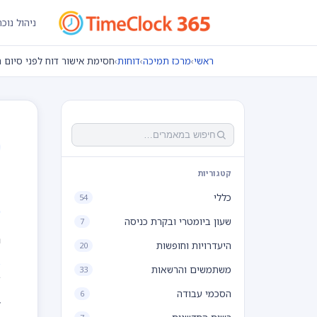
ניהול נוכ
ראשי
›
מרכז תמיכה
›
דוחות
›
חסימת אישור דוח לפני סיום 
ח
קטגוריות
כללי
54
שעון ביומטרי ובקרת כניסה
7
ח
היעדרויות וחופשות
20
משתמשים והרשאות
33
ב
הסכמי עבודה
6
ל