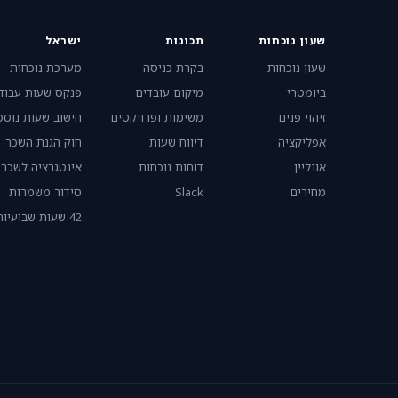
שעון נוכחות
תכונות
ישראל
שעון נוכחות
בקרת כניסה
מערכת נוכחות
ביומטרי
מיקום עובדים
פנקס שעות עבוד
זיהוי פנים
משימות ופרויקטים
חישוב שעות נוספ
אפליקציה
דיווח שעות
חוק הגנת השכר
אונליין
דוחות נוכחות
אינטגרציה לשכר
מחירים
Slack
סידור משמרות
42 שעות שבועיות