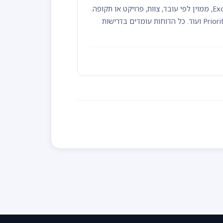
TimeClock 365 מייצרת דוחות נוכחות אוטומטיים בכל פורמט - Excel, PDF, ממוין לפי עובד, צוות, פרויקט או תקופה.
ייצוא ישיר לכל מערכות השכר הנפוצות: מיכפל, חשבשבת, שכר גלובל, Priority ועוד. כל הדוחות עומדים בדרישות