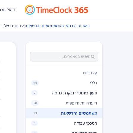
ניהול נוכ
ראשי
›
מרכז תמיכה
›
משתמשים והרשאות
›
אימות דו שלבי
א
קטגוריות
כללי
54
שעון ביומטרי ובקרת כניסה
7
א
היעדרויות וחופשות
20
משתמשים והרשאות
33
ב
הסכמי עבודה
6
ה