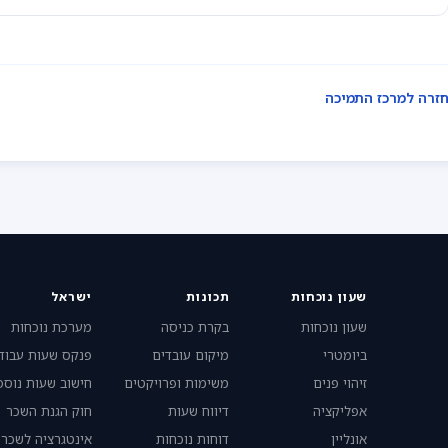
זרה למרכז התמיכה
שעון נוכחות
תכונות
ישראל
שעון נוכחות
בקרת כניסה
מערכת נוכחות
ביומטרי
מיקום עובדים
פנקס שעות עבוד
זיהוי פנים
משימות ופרויקטים
חישוב שעות נוספ
אפליקציה
דיווח שעות
חוק הגנת השכר
אונליין
דוחות נוכחות
אינטגרציה לשכר