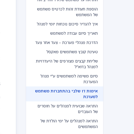
הוספת תעודת זהות לכרטיס משתמש
של המשתמש
איך להגדיר סיכום נוכחות יומי למנהל
כ
תאריך סיום עבודה למשתמש
הדרכת מנהלי מערכת – צעד אחר צעד
1. 
טעינת קובץ משתמשים מאקסל
2. נלחץ
שליחת קבצים מצורפים של היעדרויות
למנהל בדוא"ל
3. נ
סיום משימה למשתמשים ע"י מנהל
המערכת
4. נסמ
אימות דו שלבי בהתחברות משתמש
ה
למערכת
התראה שבועית למנהלים על חוסרים
א
של העובדים
התראה למנהלים על ימי הולדת של
5.
המשתמשים