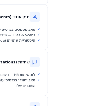
תיק עובד (User Card – Documents)
טאב מסמכים בכרטיס ע
Files & Scans
— שמירת מסמכי זיהוי מתה
היסטוריית שינויים (Audit Log)
שיחות HR (HR Conversations)
לוג שיחות HR
— רישום שיחו
טאב ייעודי בכרטיס עוב
העובדים שלו