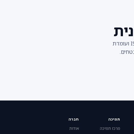
ית
מידע עובדים הוא רגיש. TimeClock 365 מוסמכת ISO/IEC 27001:2022 ועומדת
תמיכה
חברה
מרכז תמיכה
אודות