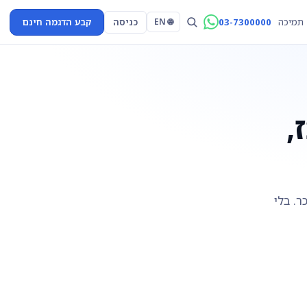
03-7300000
כניסה
קבע הדגמה חינם
תמיכה
🌐 EN
וכז,
כחות ולשכר. בלי