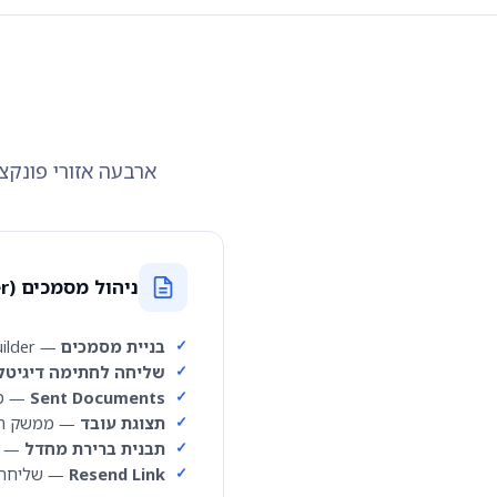
ארבעה אזורי פונקצ
ניהול מסמכים (Document Manager)
בניית מסמכים
— Document Builder עם עורך טקסט ושמירת תבניות מסמכים
שליחה לחתימה דיגיטל
Sent Documents
— מסך סט
תצוגת עובד
— ממשק חתי
תבנית ברירת מחדל
— ל
Resend Link
— שליחה ח