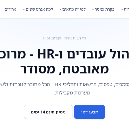
חות
בקרת כניסה
למי זה מתאים
למה אנחנו שונים
מחירים
דף הבית
›
ניהול עובדים ו-HR
ניהול עובדים ו-HR - מר
מאובטח, מסודר
כרטיס עובד, מסמכים, טפסים, הרשאות ותהליכי HR - הכל מחובר לנו
מערכות מקבילות.
קבעו דמו
ניסיון חינם 14 ימים