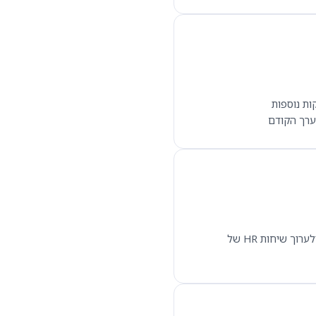
ערך הקודם
— גישה לפי תפקיד ורישיון; ניתן להעניק למנהל הרשאה לצפות, להוסיף ולערוך שיחות HR של