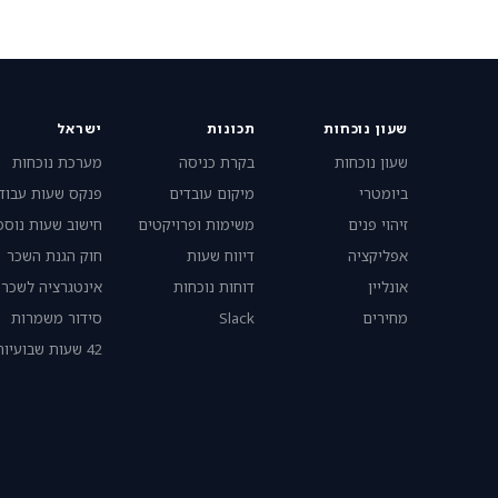
שעון נוכחות
תכונות
ישראל
שעון נוכחות
בקרת כניסה
מערכת נוכחות
ביומטרי
מיקום עובדים
פנקס שעות עבוד
זיהוי פנים
משימות ופרויקטים
חישוב שעות נוספ
אפליקציה
דיווח שעות
חוק הגנת השכר
אונליין
דוחות נוכחות
אינטגרציה לשכר
מחירים
Slack
סידור משמרות
42 שעות שבועיות