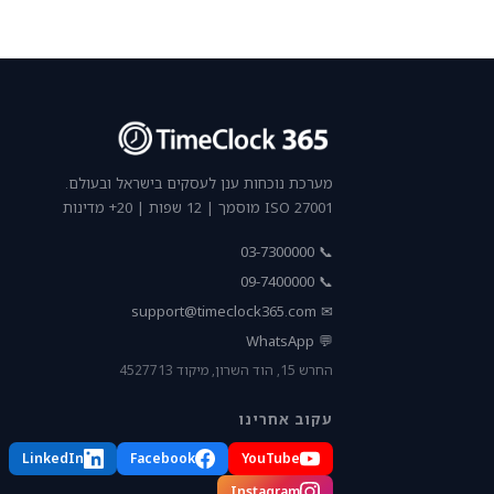
מערכת נוכחות ענן לעסקים בישראל ובעולם.
ISO 27001 מוסמך | 12 שפות | 20+ מדינות
📞 03-7300000
📞 09-7400000
support@timeclock365.com
✉
💬 WhatsApp
החרש 15, הוד השרון, מיקוד 4527713
עקוב אחרינו
LinkedIn
Facebook
YouTube
Instagram