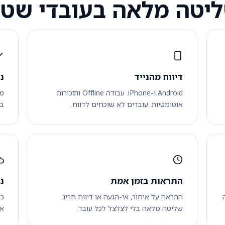
יטה מלאה בעובדי שט
דיווח מהנייד
נ
Android ו-iPhone. עבודה Offline ותזכורות
מע
אוטומטיות. עובדים לא שוכחים לדווח.
בי
התראות בזמן אמת
נ
התראה על איחור, אי-הגעה או דיווח חריג.
כל
שליטה מלאה בלי לצלצל לכל עובד.
אח