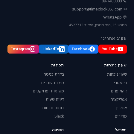
📞 09-7400000
support@timeclock365.com
✉
💬 WhatsApp
החרש 15, הוד השרון, מיקוד 4527713
עקוב אחרינו
Instagram
LinkedIn
Facebook
YouTube
שעון נוכחות
תכונות
שעון נוכחות
בקרת כניסה
ביומטרי
מיקום עובדים
זיהוי פנים
משימות ופרויקטים
אפליקציה
דיווח שעות
אונליין
דוחות נוכחות
מחירים
Slack
ישראל
תמיכה