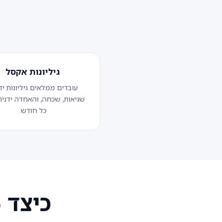
גיליונות אקסל
עובדים ממלאים גיליונות ידנ
שגיאות, שכחה, והאחדה ידנית
כל חודש.
כיצד TimeClock 365 פותר את זה