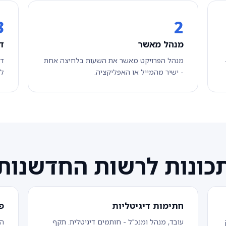
3
2
מנהל מאשר
ד
קט R&D -
מנהל הפרויקט מאשר את השעות בלחיצה אחת
דו
- ישיר מהמייל או האפליקציה.
לר
כונות לרשות החדשנות
חתימות דיגיטליות
פ
ק
עובד, מנהל ומנכ"ל - חותמים דיגיטלית. תקף
הד