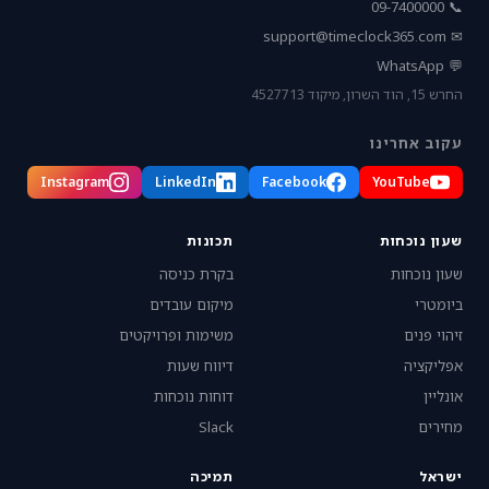
📞 09-7400000
support@timeclock365.com
✉
💬 WhatsApp
החרש 15, הוד השרון, מיקוד 4527713
עקוב אחרינו
Instagram
LinkedIn
Facebook
YouTube
שעון נוכחות
תכונות
שעון נוכחות
בקרת כניסה
ביומטרי
מיקום עובדים
זיהוי פנים
משימות ופרויקטים
אפליקציה
דיווח שעות
אונליין
דוחות נוכחות
מחירים
Slack
ישראל
תמיכה