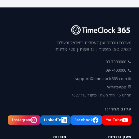
מערכת נוכחות ענן לעסקים בישראל ובעולם.
ISO 27001 מוסמך | 12 שפות | 20+ מדינות
📞 03-7300000
📞 09-7400000
support@timeclock365.com
✉
💬 WhatsApp
החרש 15, הוד השרון, מיקוד 4527713
עקוב אחרינו
Instagram
LinkedIn
Facebook
YouTube
שעון נוכחות
תכונות