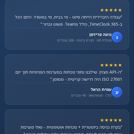
★★★★★
"עבודה היברידית הייתה סיוט - מי בבית, מי במשרד. היום הכל
ב-TimeClock 365, כולל Teams. פשוט וברור."
נועה פרידמן
נ
מנהלת HR · חברת ביטוח · 200 עובדים
★★★★★
"ה-API מצוין. שילבנו נתוני נוכחות במערכות הפנימיות תוך יום.
ISO 27001 היה דרישה קריטית - מסומן."
עמית הראל
ע
CTO · סטארטאפ · 40 עובדים
★★★★★
"בקרת כניסה ביומטרית + נוכחות אוטומטית - שתי מערכות