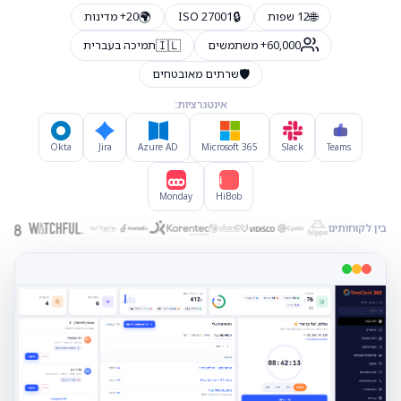
🌍
🔒
🌐
12 שפות
ISO 27001
20+ מדינות
🇮🇱
60,000+ משתמשים
תמיכה בעברית
🛡️
שרתים מאובטחים
אינטגרציות:
Okta
Jira
Azure AD
Microsoft 365
Slack
Teams
Hi
Monday
HiBob
בין לקוחותינו