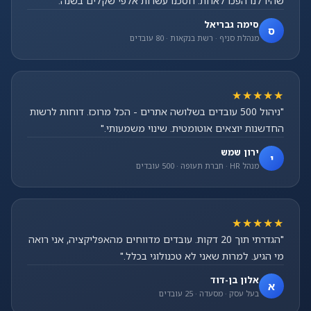
שהיו לנו הפכו לאחת. חסכנו עשרות אלפי שקלים בשנה."
סימה גבריאל
ס
מנהלת סניף · רשת בנקאות · 80 עובדים
★★★★★
"ניהול 500 עובדים בשלושה אתרים - הכל מרוכז. דוחות לרשות
החדשנות יוצאים אוטומטית. שינוי משמעותי."
ירון שמש
י
מנהל HR · חברת תעופה · 500 עובדים
★★★★★
"הגדרתי תוך 20 דקות. עובדים מדווחים מהאפליקציה, אני רואה
מי הגיע. למרות שאני לא טכנולוגי בכלל."
אלון בן-דוד
א
בעל עסק · מסעדה · 25 עובדים