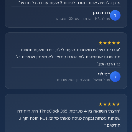
מוכן בלחיצה אחת. חסכנו לפחות 3 שעות עבודה כל חודש."
רונית כהן
ר
מנהלת HR · חברת הייטק · 120 עובדים
★★★★★
"עובדים בשלוש משמרות. שעות לילה, שבת ושעות נוספות
מחושבות אוטומטית לפי הסכם קיבוצי. לא מאמין שחיכינו כל
כך הרבה זמן."
דני לוי
ד
מנהל תפעול · מפעל מזון · 280 עובדים
★★★★★
"הרצתי השוואה בין 4 מערכות. TimeClock 365 היא היחידה
שנותנת נוכחות ובקרת כניסה מאותו מקום. ROI הוכח תוך 3
חודשים."