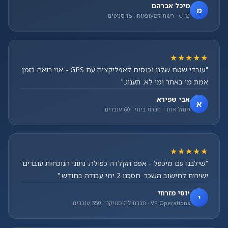
מיכל אברהם
מ
CFO · רשת קמעונאות · 15 סניפים
★★★★★
"עובדי שטח שלנו נכנסים לאפליקציה עם GPS - אני רואה בזמן
אמת מי באתר ומי לא. תענוג."
אבי שפירא
א
מנהל אתר · חברת בינוי · 60 עובדים
★★★★★
"שילבנו עם מיכפל - אפס הקלדה כפולה. נתוני הנוכחות עוברים
ישירות לחישוב השכר. חסכנו 2 ימי עבודה בחודש."
יוסי מזרחי
י
VP Operations · חברת לוגיסטיקה · 350 עובדים