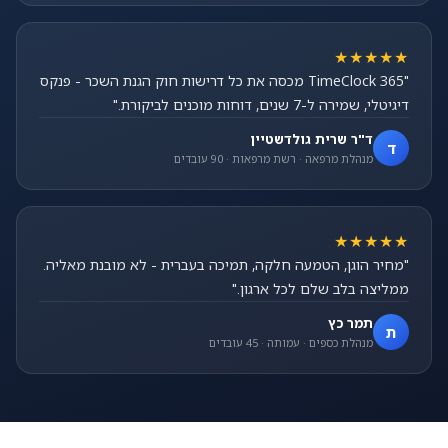
★★★★★
"TimeClock 365 מכסה את כל דרישות חוק הגנת השכר - פנקס
דיגיטלי, שמירה ל-7 שנים, דוחות מוכנים לביקורת."
ד"ר שרית גולדשטיין
ד
מנהלת מרפאה · רשת מרפאות · 90 עובדים
★★★★★
"מחיר הוגן, הטמעה חלקה, תמיכה בעברית - לא מובנת מאליה.
ממליצה בלב שלם לכל ארגון."
תמר כץ
ת
מנהלת כספים · עמותה · 45 עובדים