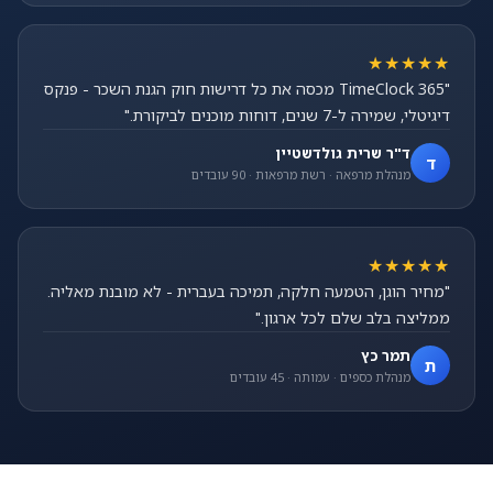
★★★★★
"TimeClock 365 מכסה את כל דרישות חוק הגנת השכר - פנקס
דיגיטלי, שמירה ל-7 שנים, דוחות מוכנים לביקורת."
ד"ר שרית גולדשטיין
ד
מנהלת מרפאה · רשת מרפאות · 90 עובדים
★★★★★
"מחיר הוגן, הטמעה חלקה, תמיכה בעברית - לא מובנת מאליה.
ממליצה בלב שלם לכל ארגון."
תמר כץ
ת
מנהלת כספים · עמותה · 45 עובדים