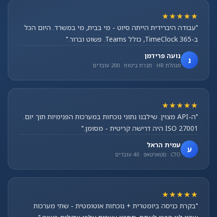
★★★★★
"עבודה היברידית הייתה סיוט - מי בבית, מי במשרד. היום הכל
ב-TimeClock 365, כולל Teams. פשוט וברור."
נועה פרידמן
נ
מנהלת HR · חברת ביטוח · 200 עובדים
★★★★★
"ה-API מצוין. שילבנו נתוני נוכחות במערכות הפנימיות תוך יום.
ISO 27001 היה דרישה קריטית - מסומן."
עמית הראל
ע
CTO · סטארטאפ · 40 עובדים
★★★★★
"בקרת כניסה ביומטרית + נוכחות אוטומטית - שתי מערכות