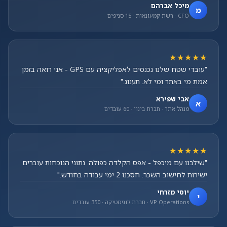
מיכל אברהם
מ
CFO · רשת קמעונאות · 15 סניפים
★★★★★
"עובדי שטח שלנו נכנסים לאפליקציה עם GPS - אני רואה בזמן
אמת מי באתר ומי לא. תענוג."
אבי שפירא
א
מנהל אתר · חברת בינוי · 60 עובדים
★★★★★
"שילבנו עם מיכפל - אפס הקלדה כפולה. נתוני הנוכחות עוברים
ישירות לחישוב השכר. חסכנו 2 ימי עבודה בחודש."
יוסי מזרחי
י
VP Operations · חברת לוגיסטיקה · 350 עובדים