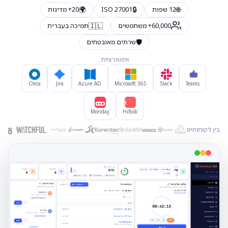
🌍
🔒
🌐
12 שפות
ISO 27001
20+ מדינות
🇮🇱
60,000+ משתמשים
תמיכה בעברית
🛡️
שרתים מאובטחים
אינטגרציות:
Okta
Jira
Azure AD
Microsoft 365
Slack
Teams
Hi
Monday
HiBob
בין לקוחותינו