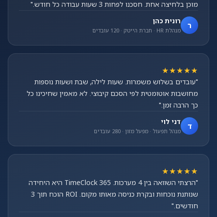
מוכן בלחיצה אחת. חסכנו לפחות 3 שעות עבודה כל חודש."
רונית כהן
ר
מנהלת HR · חברת הייטק · 120 עובדים
★★★★★
"עובדים בשלוש משמרות. שעות לילה, שבת ושעות נוספות
מחושבות אוטומטית לפי הסכם קיבוצי. לא מאמין שחיכינו כל
כך הרבה זמן."
דני לוי
ד
מנהל תפעול · מפעל מזון · 280 עובדים
★★★★★
"הרצתי השוואה בין 4 מערכות. TimeClock 365 היא היחידה
שנותנת נוכחות ובקרת כניסה מאותו מקום. ROI הוכח תוך 3
חודשים."