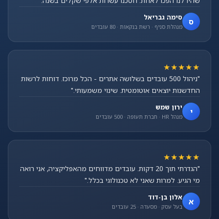
שהיו לנו הפכו לאחת. חסכנו עשרות אלפי שקלים בשנה."
סימה גבריאל
ס
מנהלת סניף · רשת בנקאות · 80 עובדים
★★★★★
"ניהול 500 עובדים בשלושה אתרים - הכל מרוכז. דוחות לרשות
החדשנות יוצאים אוטומטית. שינוי משמעותי."
ירון שמש
י
מנהל HR · חברת תעופה · 500 עובדים
★★★★★
"הגדרתי תוך 20 דקות. עובדים מדווחים מהאפליקציה, אני רואה
מי הגיע. למרות שאני לא טכנולוגי בכלל."
אלון בן-דוד
א
בעל עסק · מסעדה · 25 עובדים