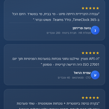
★★★★★
"עבודה היברידית הייתה סיוט - מי בבית, מי במשרד. היום הכל
ב-TimeClock 365, כולל Teams. פשוט וברור."
נועה פרידמן
נ
מנהלת HR · חברת ביטוח · 200 עובדים
★★★★★
"ה-API מצוין. שילבנו נתוני נוכחות במערכות הפנימיות תוך יום.
ISO 27001 היה דרישה קריטית - מסומן."
עמית הראל
ע
CTO · סטארטאפ · 40 עובדים
★★★★★
"בקרת כניסה ביומטרית + נוכחות אוטומטית - שתי מערכות