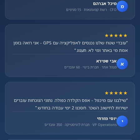
מיכל אברהם
מ
CFO · רשת קמעונאות · 15 סניפים
★★★★★
"עובדי שטח שלנו נכנסים לאפליקציה עם GPS - אני רואה בזמן
אמת מי באתר ומי לא. תענוג."
אבי שפירא
א
מנהל אתר · חברת בינוי · 60 עובדים
★★★★★
"שילבנו עם מיכפל - אפס הקלדה כפולה. נתוני הנוכחות עוברים
ישירות לחישוב השכר. חסכנו 2 ימי עבודה בחודש."
יוסי מזרחי
י
VP Operations · חברת לוגיסטיקה · 350 עובדים