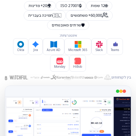
🌍
🔒
🌐
12 שפות
ISO 27001
20+ מדינות
🇮🇱
60,000+ משתמשים
תמיכה בעברית
🛡️
שרתים מאובטחים
אינטגרציות:
Okta
Jira
Azure AD
Microsoft 365
Slack
Teams
Hi
Monday
HiBob
בין לקוחותינו