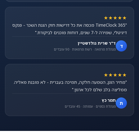
★★★★★
"TimeClock 365 מכסה את כל דרישות חוק הגנת השכר - פנקס
דיגיטלי, שמירה ל-7 שנים, דוחות מוכנים לביקורת."
ד"ר שרית גולדשטיין
ד
מנהלת מרפאה · רשת מרפאות · 90 עובדים
★★★★★
"מחיר הוגן, הטמעה חלקה, תמיכה בעברית - לא מובנת מאליה.
ממליצה בלב שלם לכל ארגון."
תמר כץ
ת
מנהלת כספים · עמותה · 45 עובדים