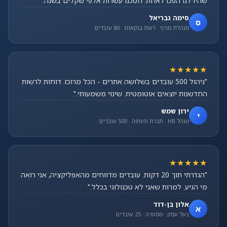
שהיו לנו הפכו לאחת. חסכנו עשרות אלפי שקלים בשנה."
סימה גבריאל
ס
מנהלת סניף · רשת בנקאות · 80 עובדים
★★★★★
"ניהול 500 עובדים בשלושה אתרים - הכל מרוכז. דוחות לרשות
החדשנות יוצאים אוטומטית. שינוי משמעותי."
ירון שמש
י
מנהל HR · חברת תעופה · 500 עובדים
★★★★★
"הגדרתי תוך 20 דקות. עובדים מדווחים מהאפליקציה, אני רואה
מי הגיע. למרות שאני לא טכנולוגי בכלל."
אלון בן-דוד
א
בעל עסק · מסעדה · 25 עובדים