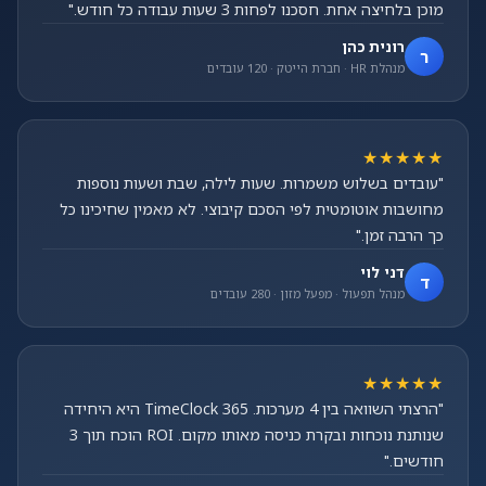
מוכן בלחיצה אחת. חסכנו לפחות 3 שעות עבודה כל חודש."
רונית כהן
ר
מנהלת HR · חברת הייטק · 120 עובדים
★★★★★
"עובדים בשלוש משמרות. שעות לילה, שבת ושעות נוספות
מחושבות אוטומטית לפי הסכם קיבוצי. לא מאמין שחיכינו כל
כך הרבה זמן."
דני לוי
ד
מנהל תפעול · מפעל מזון · 280 עובדים
★★★★★
"הרצתי השוואה בין 4 מערכות. TimeClock 365 היא היחידה
שנותנת נוכחות ובקרת כניסה מאותו מקום. ROI הוכח תוך 3
חודשים."