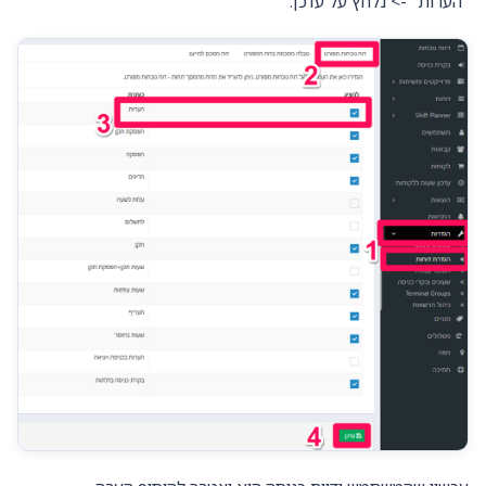
"הערות" -> נלחץ על עדכן.