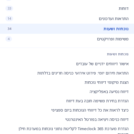
דוחות
33
התראות ועדכונים
14
נוכחות ושעות
34
משימות ופרויקטים
4
נוכחות ושעות
אישור דיווחים ידניים של עובדים
התראת חירום יומי: פירוט אירועי כניסה חריגים בדלתות
הצגת מיקומי דיווחי נוכחות
דיווח נסיעה באפליקציה
הגדרת בחירת משימה חובה בעת דיווח
כיצד לראות את כל דיווחי הנוכחות ביום ספציפי
דיווח כניסה ויציאה בפורטל האינטרנטי
הגדרת מערכת Timeclock 365 לקליטת נתוני נוכחות במערכת חילן