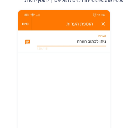
עכשיו שהמשתמש ידווח כניסה הוא יצטרך להוסיף הערה.