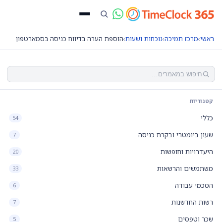
ראשי
›
מרכז תמיכה
›
נוכחות ושעות
›
הוספת הערה בדיווח כניסה בסמארטפון
קטגוריות
כללי
54
שעון ביומטרי ובקרת כניסה
7
היעדרויות וחופשות
20
משתמשים והרשאות
33
הסכמי עבודה
6
רשות החדשנות
7
שכר וטפסים
5