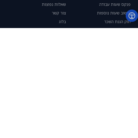
פנקס שעות עבודה
שאלות נפוצות
חישוב שעות נוספות
צור קשר
חוק הגנת השכר
בלוג
אינטגרציה לשכר
מדיניות פרטיות
סידור משמרות
ISO 27001
42 שעות שבועיות
חברה
אודות
קבע הדגמה
התנסות חינם
English
© 2026 TimeClock 365. כל הזכויות שמורות. מוסמך ISO/IEC 27001:2022.
מדיניות פרטיות
|
תנאי שימוש
|
Privacy Policy
|