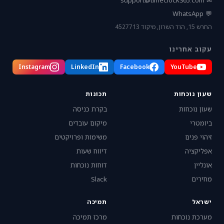
support@timeclock365.com
✉
💬 WhatsApp
החרש 15, הוד השרון, מיקוד 4527713
עקוב אחרינו
Instagram
LinkedIn
Facebook
YouTube
שעון נוכחות
תכונות
שעון נוכחות
בקרת כניסה
ביומטרי
מיקום עובדים
זיהוי פנים
משימות ופרויקטים
אפליקציה
דיווח שעות
אונליין
דוחות נוכחות
מחירים
Slack
ישראל
תמיכה
מערכת נוכחות
מרכז תמיכה