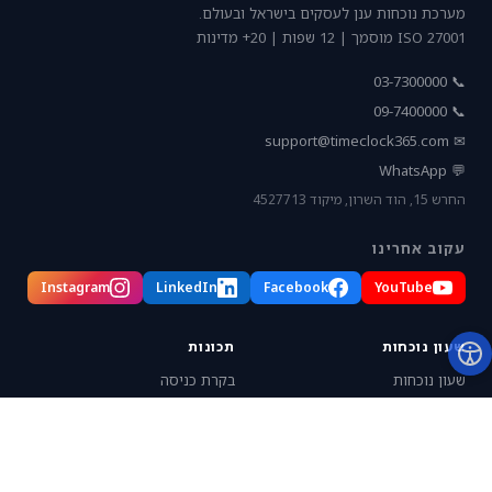
מערכת נוכחות ענן לעסקים בישראל ובעולם.
ISO 27001 מוסמך | 12 שפות | 20+ מדינות
📞 03-7300000
📞 09-7400000
support@timeclock365.com
✉
💬 WhatsApp
החרש 15, הוד השרון, מיקוד 4527713
עקוב אחרינו
Instagram
LinkedIn
Facebook
YouTube
שעון נוכחות
תכונות
שעון נוכחות
בקרת כניסה
ביומטרי
מיקום עובדים
זיהוי פנים
משימות ופרויקטים
אפליקציה
דיווח שעות