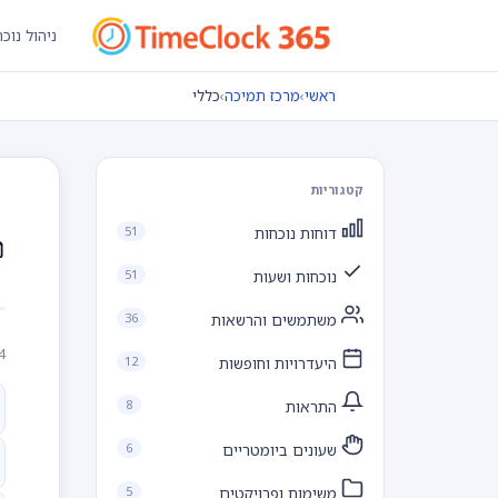
ניהול נוכ
ראשי
›
מרכז תמיכה
›
כללי
קטגוריות
51
דוחות נוכחות
51
נוכחות ושעות
36
משתמשים והרשאות
4 מאמרים בקטגור
12
היעדרויות וחופשות
8
התראות
6
שעונים ביומטריים
5
משימות ופרויקטים