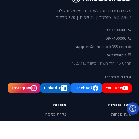
מערכת נוכחות ענן לעסקים בישראל ובעולם.
ISO 27001 מוסמך | 12 שפות | 20+ מדינות
📞 03-7300000
📞 09-7400000
support@timeclock365.com
✉
💬 WhatsApp
החרש 15, הוד השרון, מיקוד 4527713
עקוב אחרינו
Instagram
LinkedIn
Facebook
YouTube
שעון נוכחות
תכונות
שעון נוכחות
בקרת כניסה
ביומטרי
מיקום עובדים
זיהוי פנים
משימות ופרויקטים