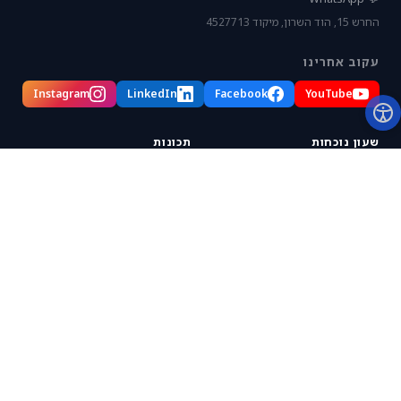
החרש 15, הוד השרון, מיקוד 4527713
עקוב אחרינו
Instagram
LinkedIn
Facebook
YouTube
שעון נוכחות
תכונות
שעון נוכחות
בקרת כניסה
ביומטרי
מיקום עובדים
זיהוי פנים
משימות ופרויקטים
אפליקציה
דיווח שעות
אונליין
דוחות נוכחות
מחירים
Slack
ישראל
תמיכה
מערכת נוכחות
מרכז תמיכה
פנקס שעות עבודה
שאלות נפוצות