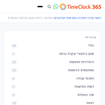
ראשי
›
מרכז תמיכה
›
התראות ועדכונים
›
התראה: ניתוק שעון נוכחות מהשרת
קטגוריות
כללי
54
שעון ביומטרי ובקרת כניסה
7
היעדרויות וחופשות
20
משתמשים והרשאות
33
הסכמי עבודה
6
רשות החדשנות
7
שכר וטפסים
5
דוחות
33