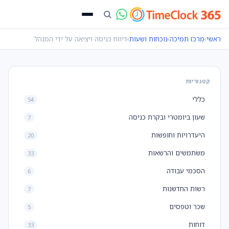
ראשי
›
מרכז תמיכה
›
נוכחות ושעות
›
דיווח כניסה ויציאה על ידי המנהל
קטגוריות
כללי
54
שעון ביומטרי ובקרת כניסה
7
היעדרויות וחופשות
20
משתמשים והרשאות
33
הסכמי עבודה
6
רשות החדשנות
7
שכר וטפסים
5
דוחות
33