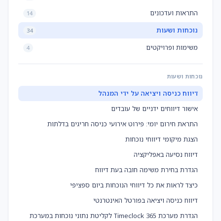
התראות ועדכונים
14
נוכחות ושעות
34
משימות ופרויקטים
4
נוכחות ושעות
דיווח כניסה ויציאה על ידי המנהל
אישור דיווחים ידניים של עובדים
התראת חירום יומי: פירוט אירועי כניסה חריגים בדלתות
הצגת מיקומי דיווחי נוכחות
דיווח נסיעה באפליקציה
הגדרת בחירת משימה חובה בעת דיווח
כיצד לראות את כל דיווחי הנוכחות ביום ספציפי
דיווח כניסה ויציאה בפורטל האינטרנטי
הגדרת מערכת Timeclock 365 לקליטת נתוני נוכחות במערכת