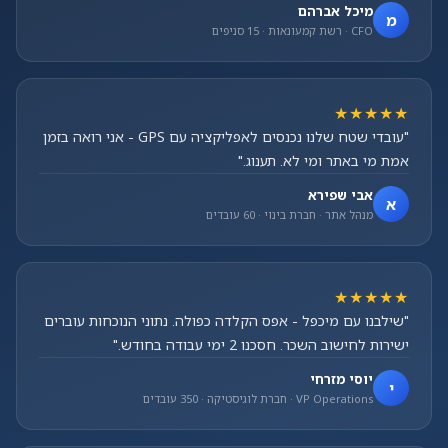
מיכל אברהם
מ
CFO · רשת קמעונאות · 15 סניפים
★★★★★
"עובדי שטח שלנו נכנסים לאפליקציה עם GPS - אני רואה בזמן
אמת מי באתר ומי לא. תענוג."
אבי שפירא
א
מנהל אתר · חברת בינוי · 60 עובדים
★★★★★
"שילבנו עם מיכפל - אפס הקלדה כפולה. נתוני הנוכחות עוברים
ישירות לחישוב השכר. חסכנו 2 ימי עבודה בחודש."
יוסי מזרחי
י
VP Operations · חברת לוגיסטיקה · 350 עובדים