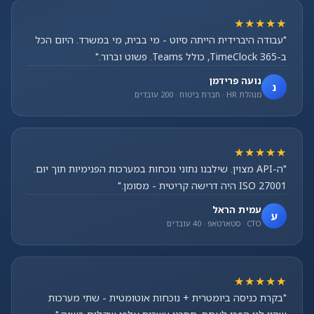
★★★★★
"עבודה היברידית הייתה סיוט - מי בבית, מי במשרד. היום הכל
ב-TimeClock 365, כולל Teams. פשוט וברור."
נועה פרידמן
נ
מנהלת HR · חברת ביטוח · 200 עובדים
★★★★★
"ה-API מצוין. שילבנו נתוני נוכחות במערכות הפנימיות תוך יום.
ISO 27001 היה דרישה קריטית - מסומן."
עמית הראל
ע
CTO · סטארטאפ · 40 עובדים
★★★★★
"בקרת כניסה ביומטרית + נוכחות אוטומטית - שתי מערכות