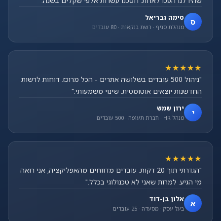
שהיו לנו הפכו לאחת. חסכנו עשרות אלפי שקלים בשנה."
סימה גבריאל
ס
מנהלת סניף · רשת בנקאות · 80 עובדים
★★★★★
"ניהול 500 עובדים בשלושה אתרים - הכל מרוכז. דוחות לרשות
החדשנות יוצאים אוטומטית. שינוי משמעותי."
ירון שמש
י
מנהל HR · חברת תעופה · 500 עובדים
★★★★★
"הגדרתי תוך 20 דקות. עובדים מדווחים מהאפליקציה, אני רואה
מי הגיע. למרות שאני לא טכנולוגי בכלל."
אלון בן-דוד
א
בעל עסק · מסעדה · 25 עובדים