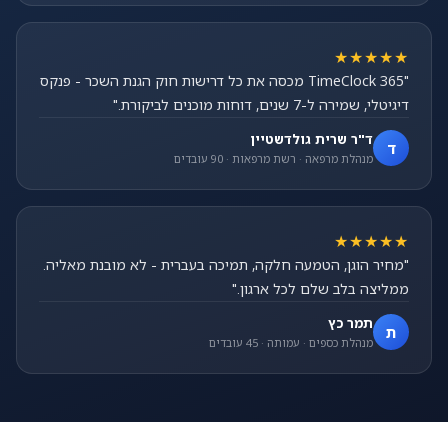
★★★★★
"TimeClock 365 מכסה את כל דרישות חוק הגנת השכר - פנקס
דיגיטלי, שמירה ל-7 שנים, דוחות מוכנים לביקורת."
ד"ר שרית גולדשטיין
ד
מנהלת מרפאה · רשת מרפאות · 90 עובדים
★★★★★
"מחיר הוגן, הטמעה חלקה, תמיכה בעברית - לא מובנת מאליה.
ממליצה בלב שלם לכל ארגון."
תמר כץ
ת
מנהלת כספים · עמותה · 45 עובדים