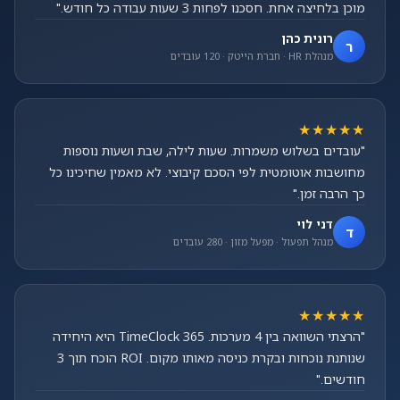
מוכן בלחיצה אחת. חסכנו לפחות 3 שעות עבודה כל חודש."
רונית כהן
ר
מנהלת HR · חברת הייטק · 120 עובדים
★★★★★
"עובדים בשלוש משמרות. שעות לילה, שבת ושעות נוספות
מחושבות אוטומטית לפי הסכם קיבוצי. לא מאמין שחיכינו כל
כך הרבה זמן."
דני לוי
ד
מנהל תפעול · מפעל מזון · 280 עובדים
★★★★★
"הרצתי השוואה בין 4 מערכות. TimeClock 365 היא היחידה
שנותנת נוכחות ובקרת כניסה מאותו מקום. ROI הוכח תוך 3
חודשים."