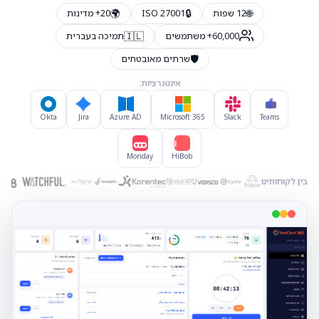
🌍
🔒
🌐
12 שפות
ISO 27001
20+ מדינות
🇮🇱
60,000+ משתמשים
תמיכה בעברית
🛡️
שרתים מאובטחים
אינטגרציות:
Okta
Jira
Azure AD
Microsoft 365
Slack
Teams
Hi
Monday
HiBob
בין לקוחותינו