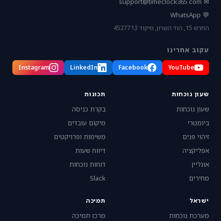
support@timeclock365.com
✉
💬 WhatsApp
החרש 15, הוד השרון, מיקוד 4527713
עקוב אחרינו
Instagram
LinkedIn
Facebook
YouTube
שעון נוכחות
תכונות
שעון נוכחות
בקרת כניסה
ביומטרי
מיקום עובדים
זיהוי פנים
משימות ופרויקטים
אפליקציה
דיווח שעות
אונליין
דוחות נוכחות
מחירים
Slack
ישראל
תמיכה
מערכת נוכחות
מרכז תמיכה