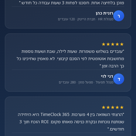
מוכן בלחיצה אחת. חסכנו לפחות 3 שעות עבודה כל חודש."
רונית כהן
ר
מנהלת HR · חברת הייטק · 120 עובדים
★★★★★
"עובדים בשלוש משמרות. שעות לילה, שבת ושעות נוספות
מחושבות אוטומטית לפי הסכם קיבוצי. לא מאמין שחיכינו כל
כך הרבה זמן."
דני לוי
ד
מנהל תפעול · מפעל מזון · 280 עובדים
★★★★★
"הרצתי השוואה בין 4 מערכות. TimeClock 365 היא היחידה
שנותנת נוכחות ובקרת כניסה מאותו מקום. ROI הוכח תוך 3
חודשים."