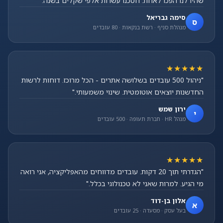
שהיו לנו הפכו לאחת. חסכנו עשרות אלפי שקלים בשנה."
סימה גבריאל
ס
מנהלת סניף · רשת בנקאות · 80 עובדים
★★★★★
"ניהול 500 עובדים בשלושה אתרים - הכל מרוכז. דוחות לרשות
החדשנות יוצאים אוטומטית. שינוי משמעותי."
ירון שמש
י
מנהל HR · חברת תעופה · 500 עובדים
★★★★★
"הגדרתי תוך 20 דקות. עובדים מדווחים מהאפליקציה, אני רואה
מי הגיע. למרות שאני לא טכנולוגי בכלל."
אלון בן-דוד
א
בעל עסק · מסעדה · 25 עובדים