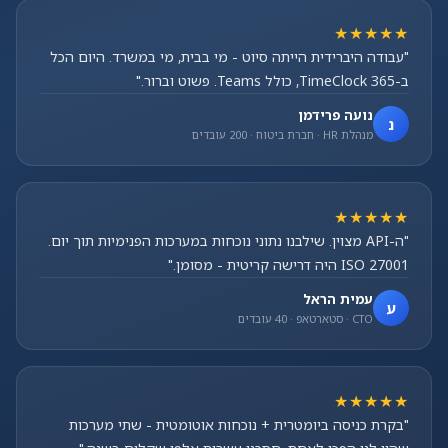
★★★★★
"עבודה היברידית הייתה סיוט - מי בבית, מי במשרד. היום הכל
ב-TimeClock 365, כולל Teams. פשוט וברור."
נועה פרידמן
נ
מנהלת HR · חברת ביטוח · 200 עובדים
★★★★★
"ה-API מצוין. שילבנו נתוני נוכחות במערכות הפנימיות תוך יום.
ISO 27001 היה דרישה קריטית - מסומן."
עמית הראל
ע
CTO · סטארטאפ · 40 עובדים
★★★★★
"בקרת כניסה ביומטרית + נוכחות אוטומטית - שתי מערכות