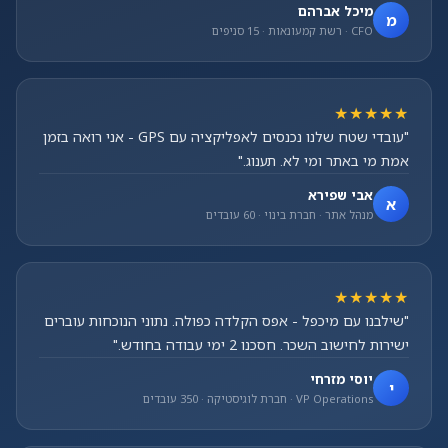
מיכל אברהם
מ
CFO · רשת קמעונאות · 15 סניפים
★★★★★
"עובדי שטח שלנו נכנסים לאפליקציה עם GPS - אני רואה בזמן
אמת מי באתר ומי לא. תענוג."
אבי שפירא
א
מנהל אתר · חברת בינוי · 60 עובדים
★★★★★
"שילבנו עם מיכפל - אפס הקלדה כפולה. נתוני הנוכחות עוברים
ישירות לחישוב השכר. חסכנו 2 ימי עבודה בחודש."
יוסי מזרחי
י
VP Operations · חברת לוגיסטיקה · 350 עובדים