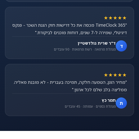
★★★★★
"TimeClock 365 מכסה את כל דרישות חוק הגנת השכר - פנקס
דיגיטלי, שמירה ל-7 שנים, דוחות מוכנים לביקורת."
ד"ר שרית גולדשטיין
ד
מנהלת מרפאה · רשת מרפאות · 90 עובדים
★★★★★
"מחיר הוגן, הטמעה חלקה, תמיכה בעברית - לא מובנת מאליה.
ממליצה בלב שלם לכל ארגון."
תמר כץ
ת
מנהלת כספים · עמותה · 45 עובדים