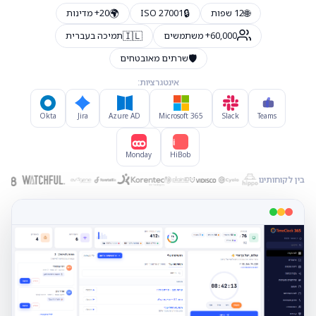
🌍
🔒
🌐
12 שפות
ISO 27001
20+ מדינות
🇮🇱
60,000+ משתמשים
תמיכה בעברית
🛡️
שרתים מאובטחים
אינטגרציות:
Okta
Jira
Azure AD
Microsoft 365
Slack
Teams
Hi
Monday
HiBob
בין לקוחותינו