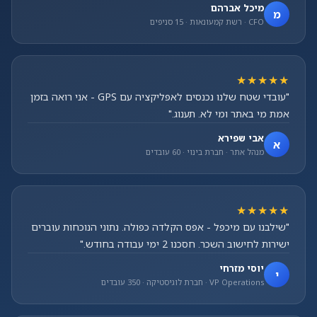
מיכל אברהם
מ
CFO · רשת קמעונאות · 15 סניפים
★★★★★
"עובדי שטח שלנו נכנסים לאפליקציה עם GPS - אני רואה בזמן
אמת מי באתר ומי לא. תענוג."
אבי שפירא
א
מנהל אתר · חברת בינוי · 60 עובדים
★★★★★
"שילבנו עם מיכפל - אפס הקלדה כפולה. נתוני הנוכחות עוברים
ישירות לחישוב השכר. חסכנו 2 ימי עבודה בחודש."
יוסי מזרחי
י
VP Operations · חברת לוגיסטיקה · 350 עובדים