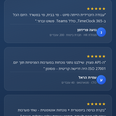
★★★★★
"עבודה היברידית הייתה סיוט - מי בבית, מי במשרד. היום הכל
ב-TimeClock 365, כולל Teams. פשוט וברור."
נועה פרידמן
נ
מנהלת HR · חברת ביטוח · 200 עובדים
★★★★★
"ה-API מצוין. שילבנו נתוני נוכחות במערכות הפנימיות תוך יום.
ISO 27001 היה דרישה קריטית - מסומן."
עמית הראל
ע
CTO · סטארטאפ · 40 עובדים
★★★★★
"בקרת כניסה ביומטרית + נוכחות אוטומטית - שתי מערכות