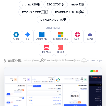
🌍
🔒
🌐
12 שפות
ISO 27001
20+ מדינות
🇮🇱
60,000+ משתמשים
תמיכה בעברית
🛡️
שרתים מאובטחים
אינטגרציות:
Okta
Jira
Azure AD
Microsoft 365
Slack
Teams
Hi
Monday
HiBob
בין לקוחותינו