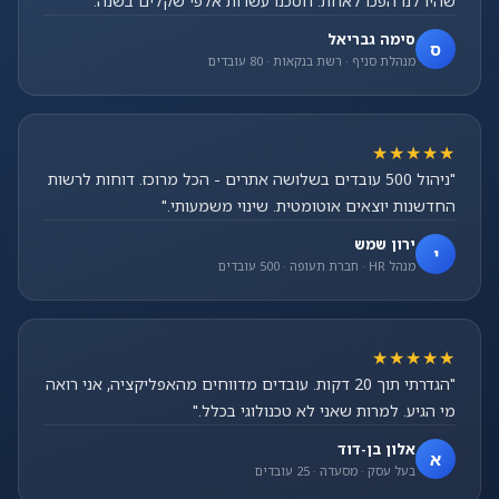
שהיו לנו הפכו לאחת. חסכנו עשרות אלפי שקלים בשנה."
סימה גבריאל
ס
מנהלת סניף · רשת בנקאות · 80 עובדים
★★★★★
"ניהול 500 עובדים בשלושה אתרים - הכל מרוכז. דוחות לרשות
החדשנות יוצאים אוטומטית. שינוי משמעותי."
ירון שמש
י
מנהל HR · חברת תעופה · 500 עובדים
★★★★★
"הגדרתי תוך 20 דקות. עובדים מדווחים מהאפליקציה, אני רואה
מי הגיע. למרות שאני לא טכנולוגי בכלל."
אלון בן-דוד
א
בעל עסק · מסעדה · 25 עובדים