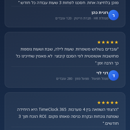
מוכן בלחיצה אחת. חסכנו לפחות 3 שעות עבודה כל חודש."
רונית כהן
ר
מנהלת HR · חברת הייטק · 120 עובדים
★★★★★
"עובדים בשלוש משמרות. שעות לילה, שבת ושעות נוספות
מחושבות אוטומטית לפי הסכם קיבוצי. לא מאמין שחיכינו כל
כך הרבה זמן."
דני לוי
ד
מנהל תפעול · מפעל מזון · 280 עובדים
★★★★★
"הרצתי השוואה בין 4 מערכות. TimeClock 365 היא היחידה
שנותנת נוכחות ובקרת כניסה מאותו מקום. ROI הוכח תוך 3
חודשים."