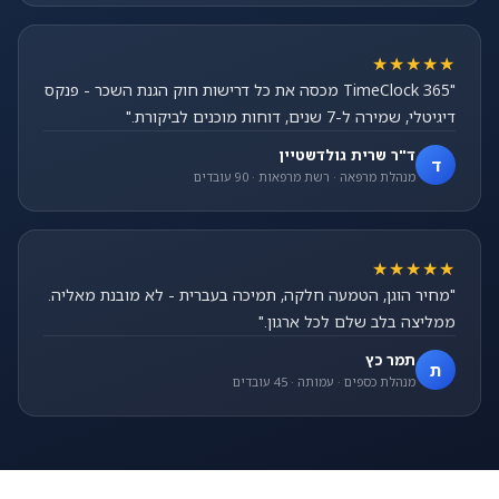
★★★★★
"TimeClock 365 מכסה את כל דרישות חוק הגנת השכר - פנקס
דיגיטלי, שמירה ל-7 שנים, דוחות מוכנים לביקורת."
ד"ר שרית גולדשטיין
ד
מנהלת מרפאה · רשת מרפאות · 90 עובדים
★★★★★
"מחיר הוגן, הטמעה חלקה, תמיכה בעברית - לא מובנת מאליה.
ממליצה בלב שלם לכל ארגון."
תמר כץ
ת
מנהלת כספים · עמותה · 45 עובדים