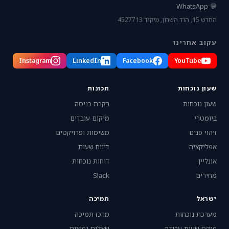
💬 WhatsApp
החרש 15, הוד השרון, מיקוד 4527713
עקוב אחרינו
Instagram
LinkedIn
Facebook
YouTube
שעון נוכחות
תכונות
שעון נוכחות
בקרת כניסה
ביומטרי
מיקום עובדים
זיהוי פנים
משימות ופרויקטים
אפליקציה
דיווח שעות
אונליין
דוחות נוכחות
מחירים
Slack
ישראל
תמיכה
מערכת נוכחות
מרכז תמיכה
פנקס שעות עבודה
שאלות נפוצות