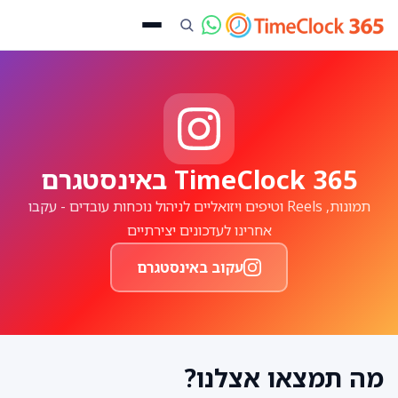
TimeClock 365 באינסטגרם
תמונות, Reels וטיפים ויזואליים לניהול נוכחות עובדים - עקבו
אחרינו לעדכונים יצירתיים
עקוב באינסטגרם
מה תמצאו אצלנו?