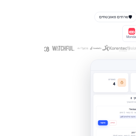
🛡️
שרתים מאובטחים
Monda