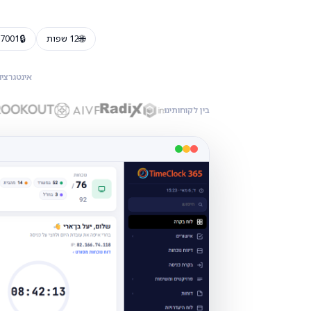
🔒
🌐
12 שפות
27001
אינטגרציו
בין לקוחותינו