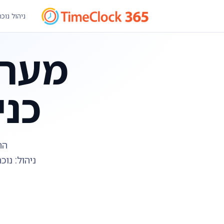
ניהול נוכ
מערכ
כנ
הח
ניהול: נוכח