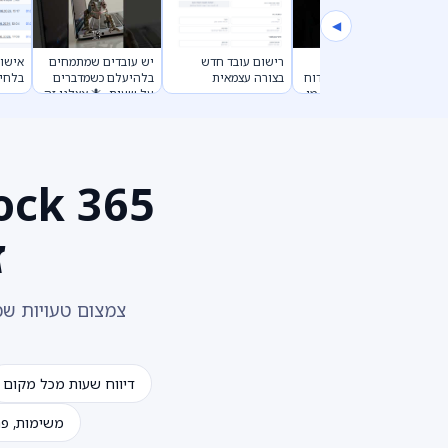
◀
תפסיקו לנחש מי
רישום עובד חדש
יש עובדים שמתמחים
אישור דו
באמת עובד עכשיו. דוח
בצורה עצמאית
בלהיעלם כשמדברים
בלחיצה 
חי של כל כניסה — מי
על שעות. 🦎 אצלנו זה
נכנס, מתי, ואם זה
לא עובד ככה. #Shorts
מהמשרד או מרחוק.
#Shorts
ז
צמצום טעויות שכר
דיווח שעות מכל מקום
משימות, פר