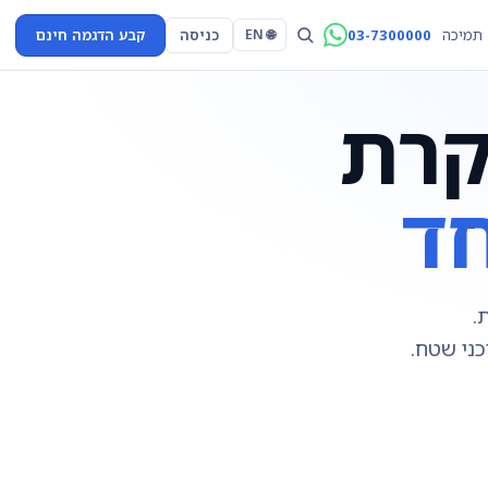
03-7300000
כניסה
קבע הדגמה חינם
תמיכה
🌐 EN
קרת
ד
.