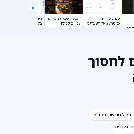
▶
מנהל מדווח
הצבעת-קיבלת תשלום
דשבורד בקרת כניסה
דאשבו
כניסה/יציאה לעובדים
על יום שבתון
בזמן אמת
ת
גונים לחסוך
ניהול חופשות ומחלה