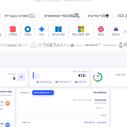
ללא כרטיס אשראי · התקנה ב-6 דקות
🇮🇱
🌍
ISO 
20+ מדינות
60,000+ משתמשים
תמיכה בעברית
Hi
ת:
y
HiBob
Okta
Jira
Azure AD
Microsoft 365
Slack
Teams