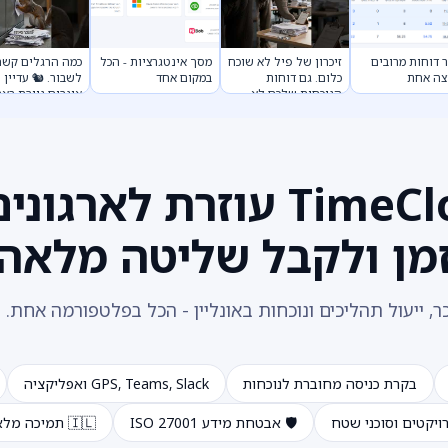
חות מרובים
זיכרון של פיל לא שוכח
מסך אינטגרציות - הכל
כמה הרגלים קשה
אחת
כלום. גם דוחות
במקום אחד
לשבור. 🐿️ עדיין
הנוכחות שלכם לא
אוגרים ניירת בארוני
צריכים. 🐘 #Shorts
איפשהו? יש דרך
אחרת. #Shorts
TimeClock 365 עוזרת לאר
מן ולקבל שליטה מלאה
, ייעול תהליכים ונוכחות באונליין - הכל בפלטפורמה אחת.
בקרת כניסה מחוברת לנוכחות
GPS, Teams, Slack ואפליקציה
ויקטים וסוכני שטח
🛡️ אבטחת מידע ISO 27001
🇮🇱 תמיכה מלאה בעברית