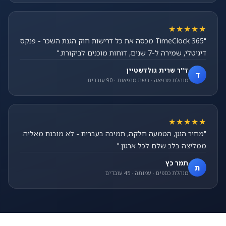
★★★★★
"TimeClock 365 מכסה את כל דרישות חוק הגנת השכר - פנקס
דיגיטלי, שמירה ל-7 שנים, דוחות מוכנים לביקורת."
ד"ר שרית גולדשטיין
ד
מנהלת מרפאה · רשת מרפאות · 90 עובדים
★★★★★
"מחיר הוגן, הטמעה חלקה, תמיכה בעברית - לא מובנת מאליה.
ממליצה בלב שלם לכל ארגון."
תמר כץ
ת
מנהלת כספים · עמותה · 45 עובדים