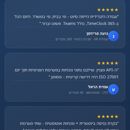
★★★★★
"עבודה היברידית הייתה סיוט - מי בבית, מי במשרד. היום הכל
ב-TimeClock 365, כולל Teams. פשוט וברור."
נועה פרידמן
נ
מנהלת HR · חברת ביטוח · 200 עובדים
★★★★★
"ה-API מצוין. שילבנו נתוני נוכחות במערכות הפנימיות תוך יום.
ISO 27001 היה דרישה קריטית - מסומן."
עמית הראל
ע
CTO · סטארטאפ · 40 עובדים
★★★★★
"בקרת כניסה ביומטרית + נוכחות אוטומטית - שתי מערכות