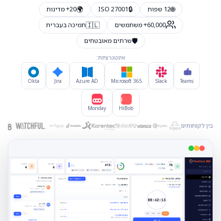
🌍
🔒
🌐
12 שפות
ISO 27001
20+ מדינות
🇮🇱
60,000+ משתמשים
תמיכה בעברית
🛡️
שרתים מאובטחים
אינטגרציות:
Okta
Jira
Azure AD
Microsoft 365
Slack
Teams
Hi
Monday
HiBob
בין לקוחותינו