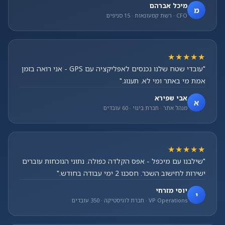
מיכל אברהם
מ
CFO · רשת קמעונאות · 15 סניפים
★★★★★
"עובדי שטח שלנו נכנסים לאפליקציה עם GPS - אני רואה בזמן
אמת מי באתר ומי לא. תענוג."
אבי שפירא
א
מנהל אתר · חברת בינוי · 60 עובדים
★★★★★
"שילבנו עם מיכפל - אפס הקלדה כפולה. נתוני הנוכחות עוברים
ישירות לחישוב השכר. חסכנו 2 ימי עבודה בחודש."
יוסי מזרחי
י
VP Operations · חברת לוגיסטיקה · 350 עובדים