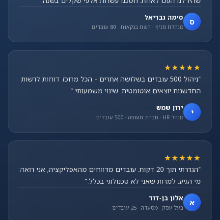
שהיו לנו הפכו לאחת. חסכנו עשרות אלפי שקלים בשנה."
סימה גבריאל
ס
מנהלת סניף · רשת בנקאות · 80 עובדים
★★★★★
"ניהול 500 עובדים בשלושה אתרים - הכל מרוכז. דוחות לרשות
החדשנות יוצאים אוטומטית. שינוי משמעותי."
ירון שמש
י
מנהל HR · חברת תעופה · 500 עובדים
★★★★★
"הגדרתי תוך 20 דקות. עובדים מדווחים מהאפליקציה, אני רואה
מי הגיע. למרות שאני לא טכנולוגי בכלל."
אלון בן-דוד
א
בעל עסק · מסעדה · 25 עובדים