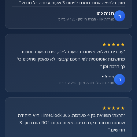
מוכן בלחיצה אחת. חסכנו לפחות 3 שעות עבודה כל חודש."
רונית כהן
ר
מנהלת HR · חברת הייטק · 120 עובדים
★★★★★
"עובדים בשלוש משמרות. שעות לילה, שבת ושעות נוספות
מחושבות אוטומטית לפי הסכם קיבוצי. לא מאמין שחיכינו כל
כך הרבה זמן."
דני לוי
ד
מנהל תפעול · מפעל מזון · 280 עובדים
★★★★★
"הרצתי השוואה בין 4 מערכות. TimeClock 365 היא היחידה
שנותנת נוכחות ובקרת כניסה מאותו מקום. ROI הוכח תוך 3
חודשים."